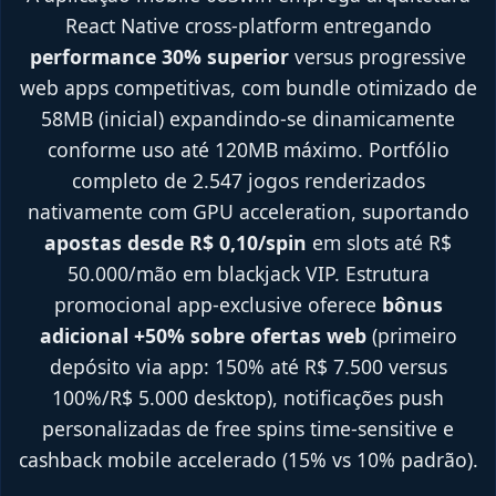
React Native cross-platform entregando
performance 30% superior
versus progressive
web apps competitivas, com bundle otimizado de
58MB (inicial) expandindo-se dinamicamente
conforme uso até 120MB máximo. Portfólio
completo de 2.547 jogos renderizados
nativamente com GPU acceleration, suportando
apostas desde R$ 0,10/spin
em slots até R$
50.000/mão em blackjack VIP. Estrutura
promocional app-exclusive oferece
bônus
adicional +50% sobre ofertas web
(primeiro
depósito via app: 150% até R$ 7.500 versus
100%/R$ 5.000 desktop), notificações push
personalizadas de free spins time-sensitive e
cashback mobile accelerado (15% vs 10% padrão).