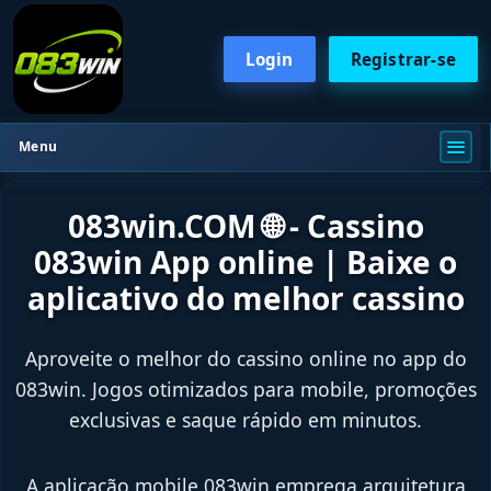
Login
Registrar-se
Menu
083win.COM 🌐 - Cassino
083win App online | Baixe o
aplicativo do melhor cassino
Aproveite o melhor do cassino online no app do
083win. Jogos otimizados para mobile, promoções
exclusivas e saque rápido em minutos.
A aplicação mobile 083win emprega arquitetura