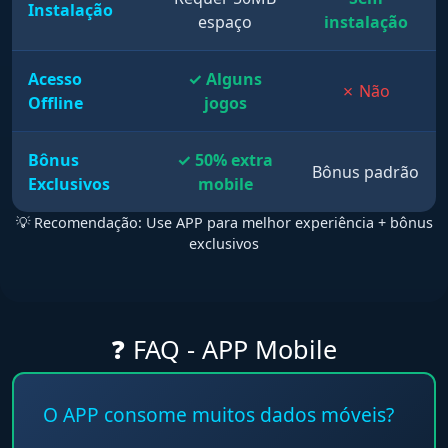
Instalação
espaço
instalação
Acesso
✓ Alguns
✗ Não
Offline
jogos
Bônus
✓ 50% extra
Bônus padrão
Exclusivos
mobile
💡 Recomendação: Use APP para melhor experiência + bônus
exclusivos
❓ FAQ - APP Mobile
O APP consome muitos dados móveis?