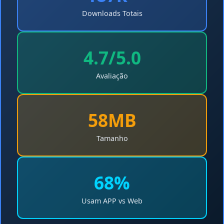
Downloads Totais
4.7/5.0
Avaliação
58MB
Tamanho
68%
Usam APP vs Web